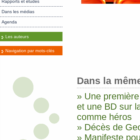
Rapports et études
Dans les médias
Agenda
Les auteurs
Navigation par mots-clés
Dans la même
» Une première 
et une BD sur 
comme héros
» Décès de Ge
» Manifeste pou