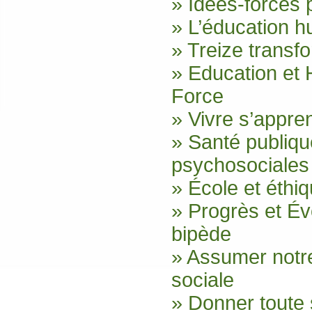
» Idées-forces 
» L’éducation 
» Treize transf
» Education et 
Force
» Vivre s’appr
» Santé publiq
psychosociales 
» École et éthi
» Progrès et Év
bipède
» Assumer notre
sociale
» Donner toute 