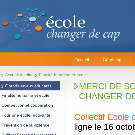
Accueil
Généalogie
Accueil du site
Finalité humaine et école
MERCI DE S
Grands enjeux éducatifs
CHANGER DE
Finalité humaine et école
Compétition et coopération
Collectif Ecole
Pour une école motivante
ligne le 16 octo
Prévention de la violence