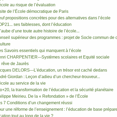
école au risque de l’évaluation
site de l’École démocratique de Paris
uf propositions concrètes pour des alternatives dans l’école
P21... ses faiblesses, dont l’éducation
l’aube d’une toute autre histoire de l’école...
onseil supérieur des programmes : projet de Socle commun de
ulture
s Savoirs essentiels qui manquent à l’école
enri CHARPENTIER---Systèmes scolaires et Equité sociale
 rêve de Jaurès
acques DELORS---L’éducation, un trésor est caché dedans
dré Giordan : Leçon d’adieu d’un chercheur-trouveur...
école au service de la vie
o+20, la transformation de l’éducation et la sécurité planétaire
ilippe Meirieu. De la « Refondation » de l’École
s 7 Conditions d’un changement réussi
ur une réforme de l’enseignement : l’éducation de base prépare-
ation tout au long de la vie ?