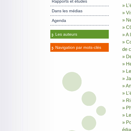
Rapports et études
» L’
Dans les médias
» Vi
» Ne
Agenda
» CO
Les auteurs
» A 
» C
Navigation par mots-clés
de c
» De
» H
» Le
» J
» An
» L’
» Ri
» Ph
» Le
» Po
éduc