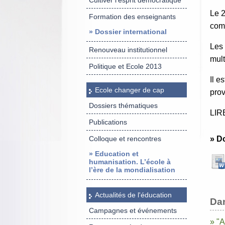
Cultiver l’esprit démocratique
Le 2
Formation des enseignants
comp
» Dossier international
Les 
Renouveau institutionnel
mult
Politique et Ecole 2013
Il e
Ecole changer de cap
prov
Dossiers thématiques
LIRE
Publications
Colloque et rencontres
» D
» Education et
humanisation. L’école à
l’ère de la mondialisation
Actualités de l'éducation
Da
Campagnes et événements
» "A