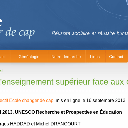
eil
Généalogie
Notre démarche
Liens
Contact
el
’enseignement supérieur face aux 
ectif Ecole changer de cap
, mis en ligne le 16 septembre 2013.
il 2013, UNESCO Recherche et Prospective en Éducation
rges HADDAD et Michel DRANCOURT