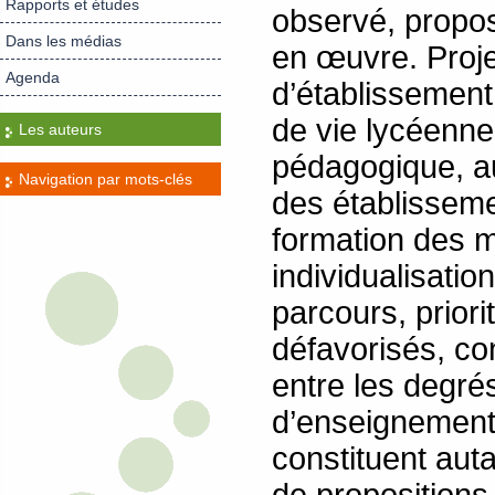
Rapports et études
observé, propo
Dans les médias
en œuvre. Proj
Agenda
d’établissement
de vie lycéenne
Les auteurs
pédagogique, a
Navigation par mots-clés
des établissem
formation des m
individualisatio
parcours, priori
défavorisés, con
entre les degré
d’enseignemen
constituent auta