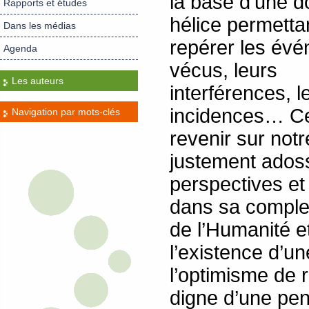
la base d’une d
Rapports et études
hélice permetta
Dans les médias
repérer les év
Agenda
vécus, leurs
Les auteurs
interférences, l
incidences… Cet
Navigation par mots-clés
revenir sur not
justement adoss
perspectives et
dans sa complexi
de l’Humanité 
l’existence d’u
l’optimisme de 
digne d’une pen