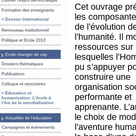
Cultiver l’esprit démocratique
Cet ouvrage pr
Formation des enseignants
les composante
» Dossier international
de l’évolution d
Renouveau institutionnel
l’humanité. Il m
Politique et Ecole 2013
ressources sur
Ecole changer de cap
lesquelles l’H
Dossiers thématiques
pu s’appuyer p
Publications
construire une
Colloque et rencontres
organisation so
» Education et
performante et
humanisation. L’école à
l’ère de la mondialisation
apprenante. L’au
le choix de mod
Actualités de l'éducation
l’aventure huma
Campagnes et événements