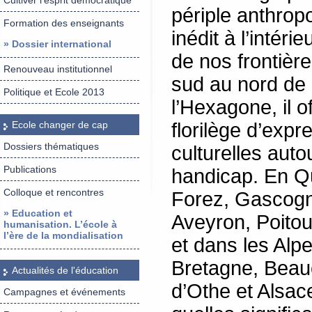
Cultiver l’esprit démocratique
périple anthrop
Formation des enseignants
inédit à l’intér
» Dossier international
de nos frontièr
Renouveau institutionnel
sud au nord de
Politique et Ecole 2013
l’Hexagone, il o
Ecole changer de cap
florilège d’expr
Dossiers thématiques
culturelles auto
Publications
handicap. En Q
Colloque et rencontres
Forez, Gascog
» Education et
Aveyron, Poito
humanisation. L’école à
l’ère de la mondialisation
et dans les Alp
Bretagne, Beau
Actualités de l'éducation
d’Othe et Alsac
Campagnes et événements