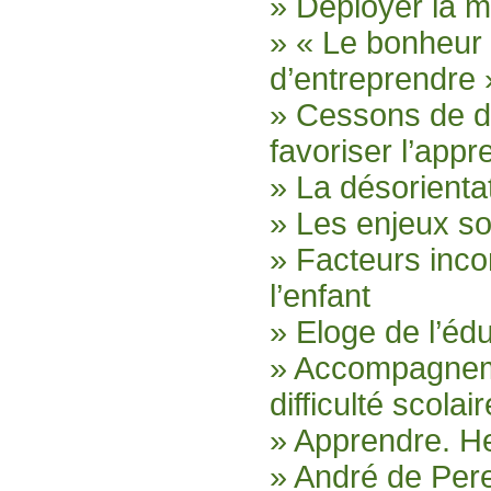
» Déployer la m
» « Le bonheur
d’entreprendre 
» Cessons de dé
favoriser l’appr
» La désorientat
» Les enjeux so
» Facteurs inc
l’enfant
» Eloge de l’édu
» Accompagneme
difficulté scolair
» Apprendre. H
» André de Pere