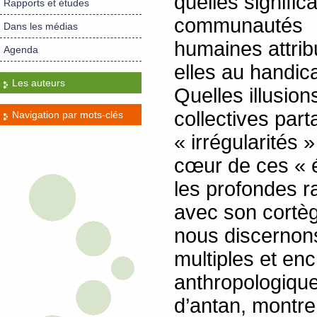
quelles signific
Rapports et études
communautés
Dans les médias
humaines attrib
Agenda
elles au handic
Les auteurs
Quelles illusion
collectives part
Navigation par mots-clés
« irrégularités 
cœur de ces « é
les profondes r
avec son cortè
nous discernons
multiples et en
anthropologique
d’antan, montre