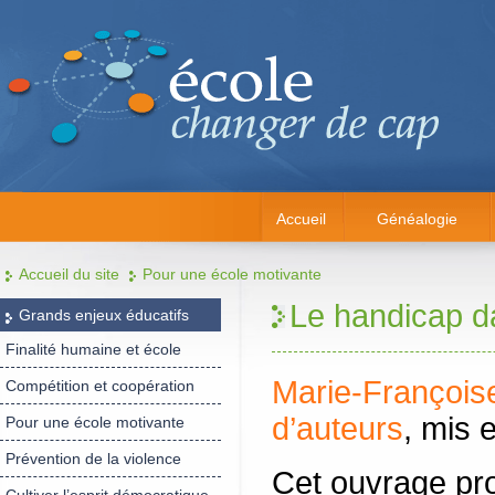
Accueil
Généalogie
Accueil du site
Pour une école motivante
Le handicap da
Grands enjeux éducatifs
Finalité humaine et école
Marie-François
Compétition et coopération
d’auteurs
, mis 
Pour une école motivante
Prévention de la violence
Cet ouvrage pr