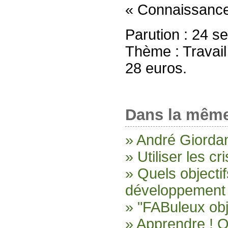
« Connaissances
Parution : 24 
Thème : Travail
28 euros.
Dans la même
» André Giordan
» Utiliser les cr
» Quels objecti
développement 
» "FABuleux obj
» Apprendre ! O