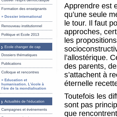
Cultiver l’esprit démocratique
Apprendre est 
Formation des enseignants
qu’une seule m
» Dossier international
le tour. Il faut 
Renouveau institutionnel
approches, cert
Politique et Ecole 2013
les propositions
Ecole changer de cap
socioconstructi
Dossiers thématiques
l’allostérique.
Publications
des parents, de
Colloque et rencontres
s’attachent à r
» Education et
éternelle recett
humanisation. L’école à
l’ère de la mondialisation
Toutefois les di
Actualités de l'éducation
sont pas princ
Campagnes et événements
que rencontrent