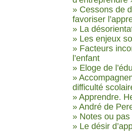
» Cessons de dé
favoriser l’appr
» La désorientat
» Les enjeux so
» Facteurs inc
l’enfant
» Eloge de l’édu
» Accompagneme
difficulté scolair
» Apprendre. H
» André de Pere
» Notes ou pas 
» Le désir d’ap