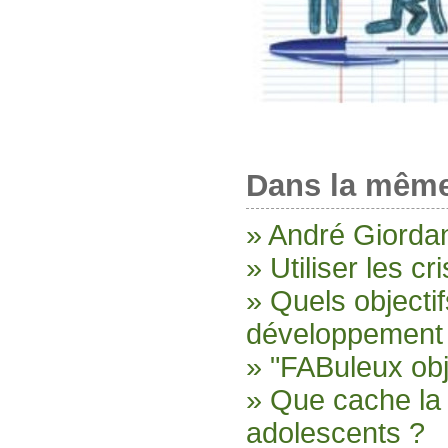
Dans la même
» André Giordan
» Utiliser les cr
» Quels objecti
développement 
» "FABuleux obj
» Que cache la
adolescents ?