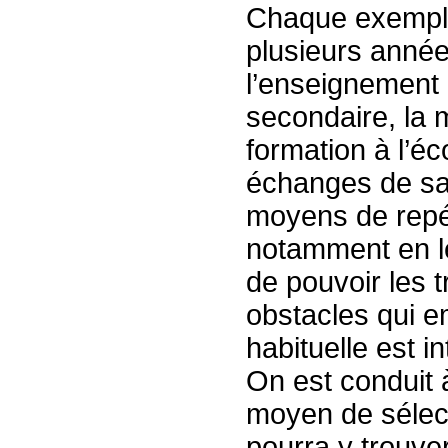
Chaque exemple 
plusieurs année
l’enseignement e
secondaire, la m
formation à l’éc
échanges de sav
moyens de repér
notamment en le
de pouvoir les t
obstacles qui e
habituelle est i
On est conduit 
moyen de sélect
pourra y trouve