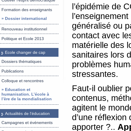
Cultiver l’esprit démocratique
l’épidémie de CO
Formation des enseignants
l’enseignement 
» Dossier international
généralisé ou pa
Renouveau institutionnel
contact avec les
Politique et Ecole 2013
matérielle des 
Ecole changer de cap
sanitaires lors
Dossiers thématiques
problèmes huma
Publications
stressantes.
Colloque et rencontres
Faut-il oublier
» Education et
humanisation. L’école à
contenus, méth
l’ère de la mondialisation
agitent le mond
Actualités de l'éducation
d’une réflexion 
Campagnes et événements
apporter ?..
App