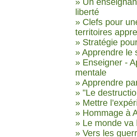
» Un enseignan
liberté
» Clefs pour un
territoires appr
» Stratégie pou
» Apprendre le 
» Enseigner - A
mentale
» Apprendre par
» "Le destructio
» Mettre l’expér
» Hommage à An
» Le monde va 
» Vers les guerr