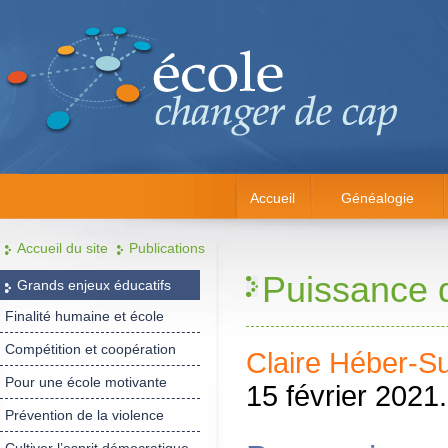
Accueil
Généalogie
Accueil du site
Publications
Puissance 
Grands enjeux éducatifs
Finalité humaine et école
Compétition et coopération
Claire Héber-Su
Pour une école motivante
15 février 2021.
Prévention de la violence