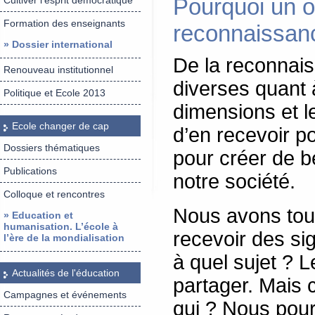
Pourquoi un o
Cultiver l’esprit démocratique
Formation des enseignants
reconnaissan
» Dossier international
De la reconnais
Renouveau institutionnel
diverses quant à
Politique et Ecole 2013
dimensions et l
Ecole changer de cap
d’en recevoir p
Dossiers thématiques
pour créer de be
Publications
notre société.
Colloque et rencontres
Nous avons tous
» Education et
humanisation. L’école à
recevoir des si
l’ère de la mondialisation
à quel sujet ? L
Actualités de l'éducation
partager. Mais 
Campagnes et événements
qui ? Nous pour