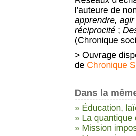
Réseaux d’écha
l’auteure de n
apprendre, agir
réciprocité
;
Des
(Chronique soci
> Ouvrage dispon
de
Chronique S
Dans la même
» Éducation, laïc
» La quantique 
» Mission imposs