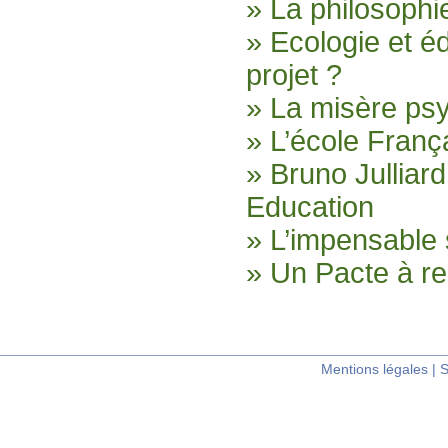
» La philosophi
» Ecologie et é
projet ?
» La misère ps
» L’école França
» Bruno Julliar
Education
» L’impensable 
» Un Pacte à re
Mentions légales
|
S