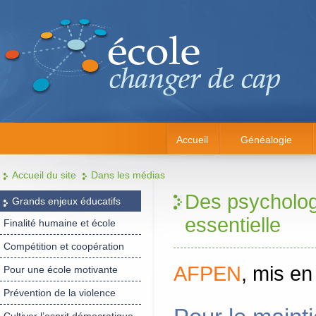
Accueil
Généalogie
Accueil du site
Dans les médias
Des psycholog
Grands enjeux éducatifs
essentielle
Finalité humaine et école
Compétition et coopération
AFPEN
, mis en 
Pour une école motivante
Prévention de la violence