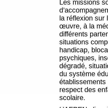
Les missions so
d’accompagnemen
la réflexion su
œuvre, à la médi
différents parte
situations comple
handicap, blocage
psychiques, insé
dégradé, situat
du système éduc
établissements 
respect des enf
scolaire.