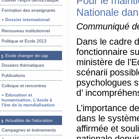
Pour le maint
Cultiver l’esprit démocratique
Nationale dans
Formation des enseignants
» Dossier international
Communiqué de 
Renouveau institutionnel
Dans le cadre d
Politique et Ecole 2013
fonctionnaire su
Ecole changer de cap
ministère de l’
Dossiers thématiques
scénarii possibl
Publications
psychologues sc
Colloque et rencontres
d’ incompréhens
» Education et
humanisation. L’école à
l’ère de la mondialisation
L’importance de
dans le système
Actualités de l'éducation
affirmée et soul
Campagnes et événements
nationale depui